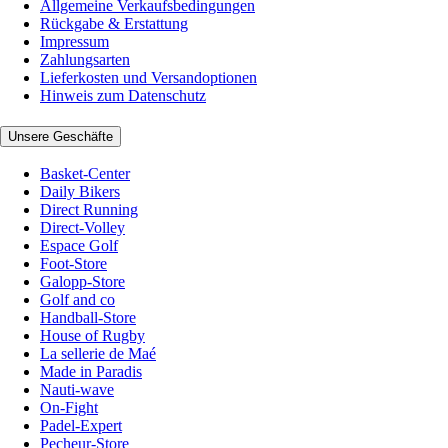
Allgemeine Verkaufsbedingungen
Rückgabe & Erstattung
Impressum
Zahlungsarten
Lieferkosten und Versandoptionen
Hinweis zum Datenschutz
Unsere Geschäfte
Basket-Center
Daily Bikers
Direct Running
Direct-Volley
Espace Golf
Foot-Store
Galopp-Store
Golf and co
Handball-Store
House of Rugby
La sellerie de Maé
Made in Paradis
Nauti-wave
On-Fight
Padel-Expert
Pecheur-Store