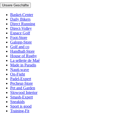
Unsere Geschäfte
Basket-Center
Daily Bikers
Direct Running
Direct-Volley
Espace Golf
Foot-Store
Galopp-Store
Golf and co
Handball-Store
House of Rugby
La sellerie de Maé
Made in Paradis
Nauti-wave
On-Fight
Padel-Expert
Pecheur-Store
Pet and Garden
Slowood Interior
Smash-Expert
Sneakids
Sport is good
Training-Fit