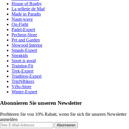
House of Rugby
La sellerie de Maé
Made in Paradis
Nauti-wave
On-Fight
Padel-Expert
Pecheur-Store
Pet and Garden
Slowood Interior
Smash-Expert
Sneakids
Sport is good
Training-Fit
Trek-Expert
Triathlon-Expert
TripNBikers
Vélo-Store
Winter-Expert
Abonnieren Sie unseren Newsletter
Profitieren Sie von 10% Rabatt, wenn Sie sich für unseren Newsletter
anmelden
Abonnieren