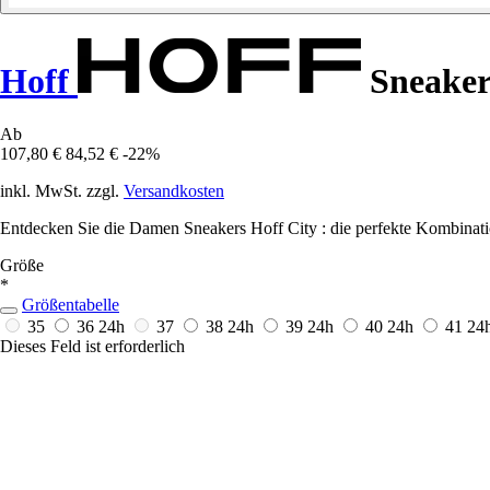
Hoff
Sneaker
Ab
107,80 €
84,52 €
-22%
inkl. MwSt. zzgl.
Versandkosten
Entdecken Sie die Damen Sneakers Hoff City : die perfekte Kombinatio
Größe
*
Größentabelle
35
36
24h
37
38
24h
39
24h
40
24h
41
24
Dieses Feld ist erforderlich