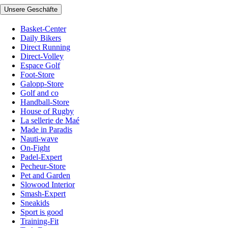
Unsere Geschäfte
Basket-Center
Daily Bikers
Direct Running
Direct-Volley
Espace Golf
Foot-Store
Galopp-Store
Golf and co
Handball-Store
House of Rugby
La sellerie de Maé
Made in Paradis
Nauti-wave
On-Fight
Padel-Expert
Pecheur-Store
Pet and Garden
Slowood Interior
Smash-Expert
Sneakids
Sport is good
Training-Fit