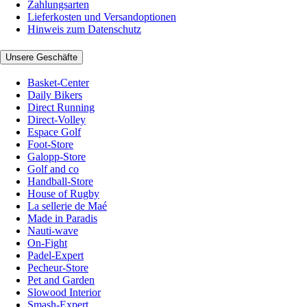
Zahlungsarten
Lieferkosten und Versandoptionen
Hinweis zum Datenschutz
Unsere Geschäfte
Basket-Center
Daily Bikers
Direct Running
Direct-Volley
Espace Golf
Foot-Store
Galopp-Store
Golf and co
Handball-Store
House of Rugby
La sellerie de Maé
Made in Paradis
Nauti-wave
On-Fight
Padel-Expert
Pecheur-Store
Pet and Garden
Slowood Interior
Smash-Expert