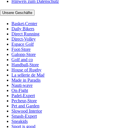
Hinweis zum Datenschutz
Unsere Geschäfte
Basket-Center
Daily Bikers
Direct Running
Direct-Volley
Espace Golf
Foot-Store
Galopp-Store
Golf and co
Handball-Store
House of Rugby
La sellerie de Maé
Made in Paradis
Nauti-wave
On-Fight
Padel-Expert
Pecheur-Store
Pet and Garden
Slowood Interior
Smash-Expert
Sneakids
Sport is good