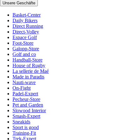
Unsere Geschäfte
Basket-Center
Daily Bikers
Direct Running
Direct-Volley
Espace Golf
Foot-Store
Galopp-Store
Golf and co
Handball-Store
House of Rugby
La sellerie de Maé
Made in Paradis
Nauti-wave
On-Fight
Padel-Expert
Pecheur-Store
Pet and Garden
Slowood Interior
Smash-Expert
Sneakids
Sport is good
Training-Fit
Trek-Expert