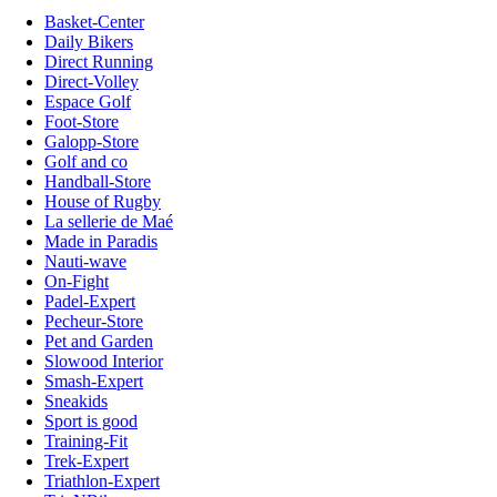
Basket-Center
Daily Bikers
Direct Running
Direct-Volley
Espace Golf
Foot-Store
Galopp-Store
Golf and co
Handball-Store
House of Rugby
La sellerie de Maé
Made in Paradis
Nauti-wave
On-Fight
Padel-Expert
Pecheur-Store
Pet and Garden
Slowood Interior
Smash-Expert
Sneakids
Sport is good
Training-Fit
Trek-Expert
Triathlon-Expert