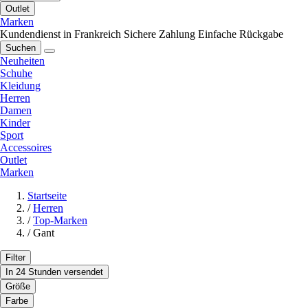
Outlet
Marken
Kundendienst in Frankreich
Sichere Zahlung
Einfache Rückgabe
Suchen
Neuheiten
Schuhe
Kleidung
Herren
Damen
Kinder
Sport
Accessoires
Outlet
Marken
Startseite
/
Herren
/
Top-Marken
/
Gant
Filter
In 24 Stunden versendet
Größe
Farbe