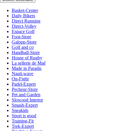
Basket-Center
Daily Bikers
Direct Running
Direct-Volley
Espace Golf
Foot-Store
Galopp-Store
Golf and co
Handball-Store
House of Rugby
La sellerie de Maé
Made in Paradis
Nauti-wave
On-Fight
Padel-Expert
Pecheur-Store
Pet and Garden
Slowood Interior
Smash-Expert
Sneakids
Sport is good
Training-Fit
Trek-Expert