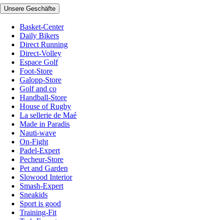
Unsere Geschäfte
Basket-Center
Daily Bikers
Direct Running
Direct-Volley
Espace Golf
Foot-Store
Galopp-Store
Golf and co
Handball-Store
House of Rugby
La sellerie de Maé
Made in Paradis
Nauti-wave
On-Fight
Padel-Expert
Pecheur-Store
Pet and Garden
Slowood Interior
Smash-Expert
Sneakids
Sport is good
Training-Fit