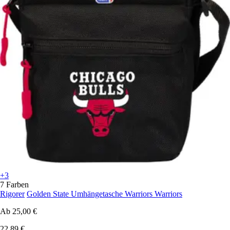
+3
7 Farben
Rigorer
Golden State Umhängetasche Warriors Warriors
Ab
25,00 €
22,89 €