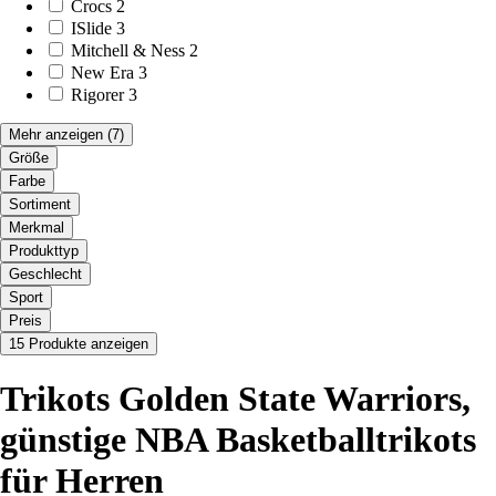
Crocs
2
ISlide
3
Mitchell & Ness
2
New Era
3
Rigorer
3
Mehr anzeigen
(7)
Größe
Farbe
Sortiment
Merkmal
Produkttyp
Geschlecht
Sport
Preis
15 Produkte anzeigen
Trikots Golden State Warriors,
günstige NBA Basketballtrikots
für Herren