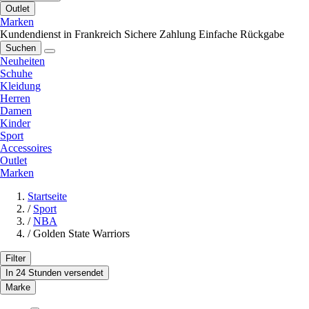
Outlet
Marken
Kundendienst in Frankreich
Sichere Zahlung
Einfache Rückgabe
Suchen
Neuheiten
Schuhe
Kleidung
Herren
Damen
Kinder
Sport
Accessoires
Outlet
Marken
Startseite
/
Sport
/
NBA
/
Golden State Warriors
Filter
In 24 Stunden versendet
Marke