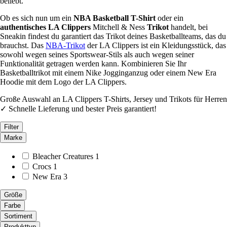
beliebt.
Ob es sich nun um ein
NBA Basketball T-Shirt
oder ein
authentisches LA Clippers
Mitchell & Ness
Trikot
handelt, bei
Sneakin findest du garantiert das Trikot deines Basketballteams, das du
brauchst. Das
NBA-Trikot
der LA Clippers ist ein Kleidungsstück, das
sowohl wegen seines Sportswear-Stils als auch wegen seiner
Funktionalität getragen werden kann. Kombinieren Sie Ihr
Basketballtrikot mit einem Nike Jogginganzug oder einem New Era
Hoodie mit dem Logo der LA Clippers.
Große Auswahl an LA Clippers T-Shirts, Jersey und Trikots für Herren
✓ Schnelle Lieferung und bester Preis garantiert!
Filter
Marke
Bleacher Creatures
1
Crocs
1
New Era
3
Größe
Farbe
Sortiment
Produkttyp