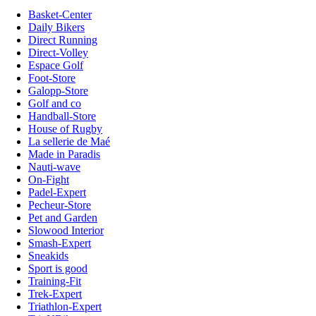
Basket-Center
Daily Bikers
Direct Running
Direct-Volley
Espace Golf
Foot-Store
Galopp-Store
Golf and co
Handball-Store
House of Rugby
La sellerie de Maé
Made in Paradis
Nauti-wave
On-Fight
Padel-Expert
Pecheur-Store
Pet and Garden
Slowood Interior
Smash-Expert
Sneakids
Sport is good
Training-Fit
Trek-Expert
Triathlon-Expert