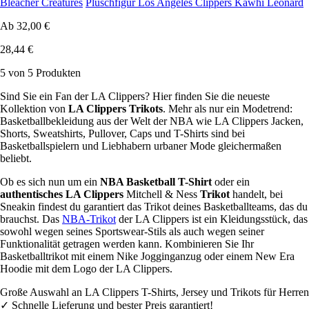
Bleacher Creatures
Plüschfigur Los Angeles Clippers Kawhi Leonard
Ab
32,00 €
28,44 €
5 von 5 Produkten
Sind Sie ein Fan der LA Clippers? Hier finden Sie die neueste
Kollektion von
LA Clippers Trikots
. Mehr als nur ein Modetrend:
Basketballbekleidung aus der Welt der NBA wie LA Clippers Jacken,
Shorts, Sweatshirts, Pullover, Caps und T-Shirts sind bei
Basketballspielern und Liebhabern urbaner Mode gleichermaßen
beliebt.
Ob es sich nun um ein
NBA Basketball T-Shirt
oder ein
authentisches LA Clippers
Mitchell & Ness
Trikot
handelt, bei
Sneakin findest du garantiert das Trikot deines Basketballteams, das du
brauchst. Das
NBA-Trikot
der LA Clippers ist ein Kleidungsstück, das
sowohl wegen seines Sportswear-Stils als auch wegen seiner
Funktionalität getragen werden kann. Kombinieren Sie Ihr
Basketballtrikot mit einem Nike Jogginganzug oder einem New Era
Hoodie mit dem Logo der LA Clippers.
Große Auswahl an LA Clippers T-Shirts, Jersey und Trikots für Herren
✓ Schnelle Lieferung und bester Preis garantiert!