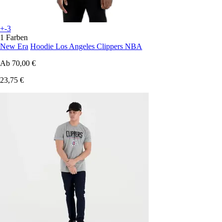
+-3
1 Farben
New Era
Hoodie Los Angeles Clippers NBA
Ab
70,00 €
23,75 €