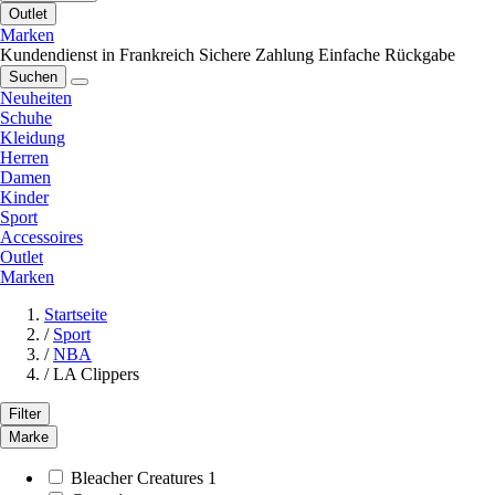
Outlet
Marken
Kundendienst in Frankreich
Sichere Zahlung
Einfache Rückgabe
Suchen
Neuheiten
Schuhe
Kleidung
Herren
Damen
Kinder
Sport
Accessoires
Outlet
Marken
Startseite
/
Sport
/
NBA
/
LA Clippers
Filter
Marke
Bleacher Creatures
1