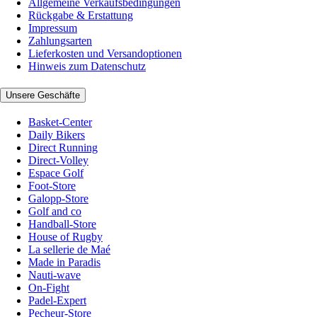
Allgemeine Verkaufsbedingungen
Rückgabe & Erstattung
Impressum
Zahlungsarten
Lieferkosten und Versandoptionen
Hinweis zum Datenschutz
Unsere Geschäfte
Basket-Center
Daily Bikers
Direct Running
Direct-Volley
Espace Golf
Foot-Store
Galopp-Store
Golf and co
Handball-Store
House of Rugby
La sellerie de Maé
Made in Paradis
Nauti-wave
On-Fight
Padel-Expert
Pecheur-Store