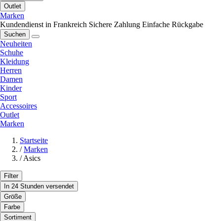
Outlet
Marken
Kundendienst in Frankreich
Sichere Zahlung
Einfache Rückgabe
Suchen
Neuheiten
Schuhe
Kleidung
Herren
Damen
Kinder
Sport
Accessoires
Outlet
Marken
Startseite
/
Marken
/
Asics
Filter
In 24 Stunden versendet
Größe
Farbe
Sortiment