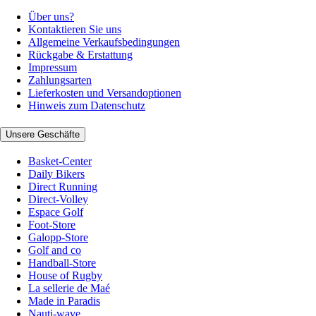
Über uns?
Kontaktieren Sie uns
Allgemeine Verkaufsbedingungen
Rückgabe & Erstattung
Impressum
Zahlungsarten
Lieferkosten und Versandoptionen
Hinweis zum Datenschutz
Unsere Geschäfte
Basket-Center
Daily Bikers
Direct Running
Direct-Volley
Espace Golf
Foot-Store
Galopp-Store
Golf and co
Handball-Store
House of Rugby
La sellerie de Maé
Made in Paradis
Nauti-wave