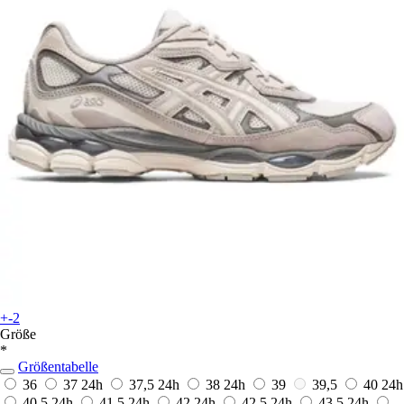
+-2
Größe
*
Größentabelle
36
37
24h
37,5
24h
38
24h
39
39,5
40
24h
40,5
24h
41,5
24h
42
24h
42,5
24h
43,5
24h