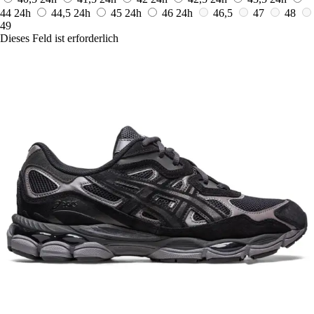
44
24h
44,5
24h
45
24h
46
24h
46,5
47
48
49
Dieses Feld ist erforderlich