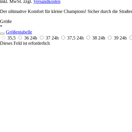
inkl. MwSt. zzgl.
Versandkosten
Der ultimative Komfort für kleine Champions! Sicher durch die Straß
Größe
*
Größentabelle
35,5
36
24h
37
24h
37,5
24h
38
24h
39
24h
Dieses Feld ist erforderlich