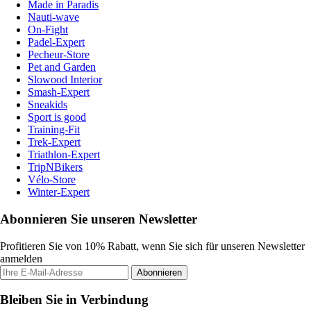
Made in Paradis
Nauti-wave
On-Fight
Padel-Expert
Pecheur-Store
Pet and Garden
Slowood Interior
Smash-Expert
Sneakids
Sport is good
Training-Fit
Trek-Expert
Triathlon-Expert
TripNBikers
Vélo-Store
Winter-Expert
Abonnieren Sie unseren Newsletter
Profitieren Sie von 10% Rabatt, wenn Sie sich für unseren Newsletter
anmelden
Abonnieren
Bleiben Sie in Verbindung