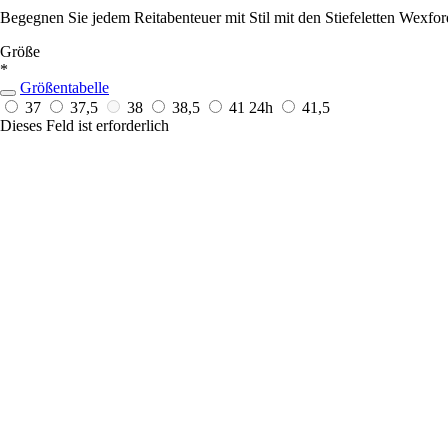
Begegnen Sie jedem Reitabenteuer mit Stil mit den Stiefeletten Wexfor
Größe
*
Größentabelle
37
37,5
38
38,5
41
24h
41,5
Dieses Feld ist erforderlich