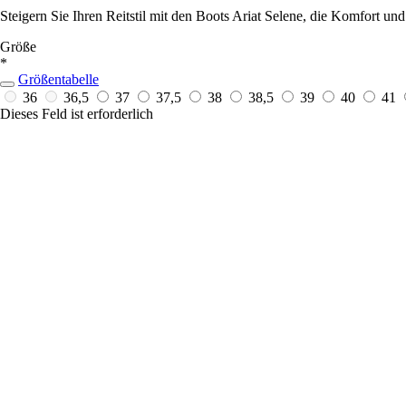
Steigern Sie Ihren Reitstil mit den Boots Ariat Selene, die Komfort u
Größe
*
Größentabelle
36
36,5
37
37,5
38
38,5
39
40
41
Dieses Feld ist erforderlich