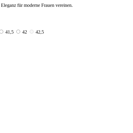
nd Eleganz für moderne Frauen vereinen.
41,5
42
42,5