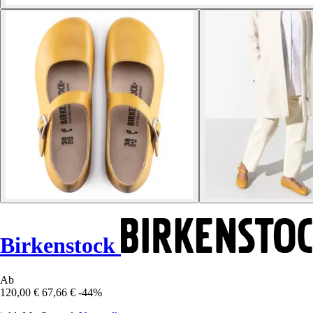
Birkenstock
Ab
120,00 €
67,66 €
-44%