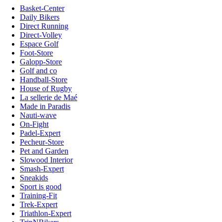
Basket-Center
Daily Bikers
Direct Running
Direct-Volley
Espace Golf
Foot-Store
Galopp-Store
Golf and co
Handball-Store
House of Rugby
La sellerie de Maé
Made in Paradis
Nauti-wave
On-Fight
Padel-Expert
Pecheur-Store
Pet and Garden
Slowood Interior
Smash-Expert
Sneakids
Sport is good
Training-Fit
Trek-Expert
Triathlon-Expert