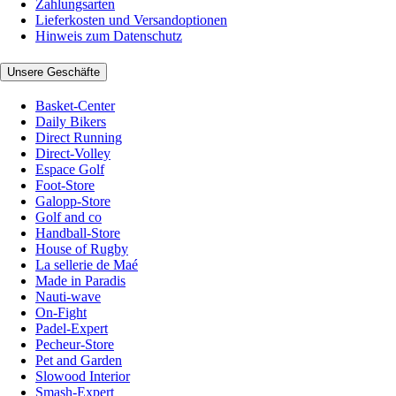
Zahlungsarten
Lieferkosten und Versandoptionen
Hinweis zum Datenschutz
Unsere Geschäfte
Basket-Center
Daily Bikers
Direct Running
Direct-Volley
Espace Golf
Foot-Store
Galopp-Store
Golf and co
Handball-Store
House of Rugby
La sellerie de Maé
Made in Paradis
Nauti-wave
On-Fight
Padel-Expert
Pecheur-Store
Pet and Garden
Slowood Interior
Smash-Expert