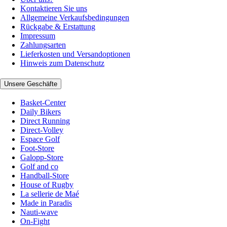
Kontaktieren Sie uns
Allgemeine Verkaufsbedingungen
Rückgabe & Erstattung
Impressum
Zahlungsarten
Lieferkosten und Versandoptionen
Hinweis zum Datenschutz
Unsere Geschäfte
Basket-Center
Daily Bikers
Direct Running
Direct-Volley
Espace Golf
Foot-Store
Galopp-Store
Golf and co
Handball-Store
House of Rugby
La sellerie de Maé
Made in Paradis
Nauti-wave
On-Fight