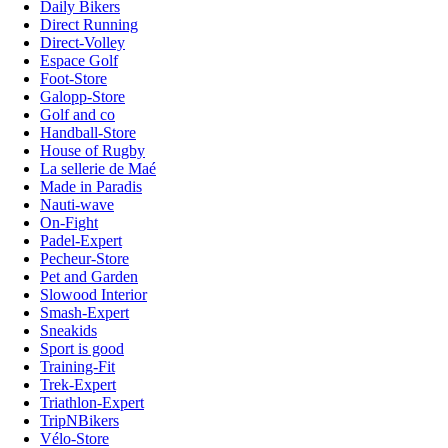
Daily Bikers
Direct Running
Direct-Volley
Espace Golf
Foot-Store
Galopp-Store
Golf and co
Handball-Store
House of Rugby
La sellerie de Maé
Made in Paradis
Nauti-wave
On-Fight
Padel-Expert
Pecheur-Store
Pet and Garden
Slowood Interior
Smash-Expert
Sneakids
Sport is good
Training-Fit
Trek-Expert
Triathlon-Expert
TripNBikers
Vélo-Store