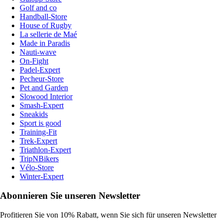
Golf and co
Handball-Store
House of Rugby
La sellerie de Maé
Made in Paradis
Nauti-wave
On-Fight
Padel-Expert
Pecheur-Store
Pet and Garden
Slowood Interior
Smash-Expert
Sneakids
Sport is good
Training-Fit
Trek-Expert
Triathlon-Expert
TripNBikers
Vélo-Store
Winter-Expert
Abonnieren Sie unseren Newsletter
Profitieren Sie von 10% Rabatt, wenn Sie sich für unseren Newsletter