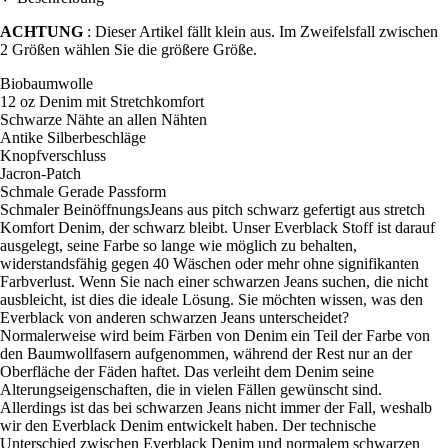
ACHTUNG
: Dieser Artikel fällt klein aus. Im Zweifelsfall zwischen
2 Größen wählen Sie die größere Größe.
Biobaumwolle
12 oz Denim mit Stretchkomfort
Schwarze Nähte an allen Nähten
Antike Silberbeschläge
Knopfverschluss
Jacron-Patch
Schmale Gerade Passform
Schmaler BeinöffnungsJeans aus pitch schwarz gefertigt aus stretch
Komfort Denim, der schwarz bleibt. Unser Everblack Stoff ist darauf
ausgelegt, seine Farbe so lange wie möglich zu behalten,
widerstandsfähig gegen 40 Wäschen oder mehr ohne signifikanten
Farbverlust. Wenn Sie nach einer schwarzen Jeans suchen, die nicht
ausbleicht, ist dies die ideale Lösung. Sie möchten wissen, was den
Everblack von anderen schwarzen Jeans unterscheidet?
Normalerweise wird beim Färben von Denim ein Teil der Farbe von
den Baumwollfasern aufgenommen, während der Rest nur an der
Oberfläche der Fäden haftet. Das verleiht dem Denim seine
Alterungseigenschaften, die in vielen Fällen gewünscht sind.
Allerdings ist das bei schwarzen Jeans nicht immer der Fall, weshalb
wir den Everblack Denim entwickelt haben. Der technische
Unterschied zwischen Everblack Denim und normalem schwarzen