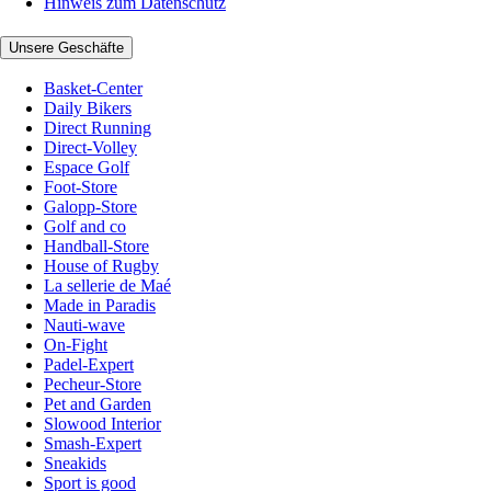
Hinweis zum Datenschutz
Unsere Geschäfte
Basket-Center
Daily Bikers
Direct Running
Direct-Volley
Espace Golf
Foot-Store
Galopp-Store
Golf and co
Handball-Store
House of Rugby
La sellerie de Maé
Made in Paradis
Nauti-wave
On-Fight
Padel-Expert
Pecheur-Store
Pet and Garden
Slowood Interior
Smash-Expert
Sneakids
Sport is good