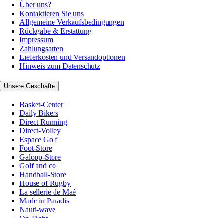
Über uns?
Kontaktieren Sie uns
Allgemeine Verkaufsbedingungen
Rückgabe & Erstattung
Impressum
Zahlungsarten
Lieferkosten und Versandoptionen
Hinweis zum Datenschutz
Unsere Geschäfte
Basket-Center
Daily Bikers
Direct Running
Direct-Volley
Espace Golf
Foot-Store
Galopp-Store
Golf and co
Handball-Store
House of Rugby
La sellerie de Maé
Made in Paradis
Nauti-wave