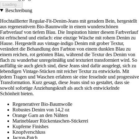
Loading...
Beschreibung
Hochtaillierter Regular-Fit-Denim-Jeans mit geradem Bein, hergestellt
aus regenerativem Bio-Baumwolle in einem wunderschönen
Farbverlauf von tiefem Blau. Die Inspiration hinter diesem Farbverlauf
ist erfrischend und einfach: eine einzige Wäsche mit rohem Denim zu
Hause. Hergestellt aus vintage-indigo Denim mit grober Textur,
verändert die Behandlung den Farbton von einem dunklen Blau zu
einem reichen, rot getönten Blau, während die Textur des Denim von
flach zu wunderbar unregelmäßig und texturiert transformiert wird. So
auffällig sie auch gleich sind, diese Jeans sind dafür ausgelegt, sich zu
lebendigen Vintage-Stücken mit reicher Textur zu entwickeln. Mit
jedem Tragen und Waschen erfahren sie eine fesselnde und progressive
Transformation. Kurz gesagt, diese Jeans sind so gestaltet, dass sie
sowohl sofortige Anziehungskraft als auch sich entwickelnde
Schönheit bieten.
Regenerativer Bio-Baumwolle
Robustes Denim von 14,2 oz
Orange Garn an den Nähten
Marineblauer Rückentaschen-Stickerei
Kupferne Finishes
Knopfverschluss
Jacron-Patch