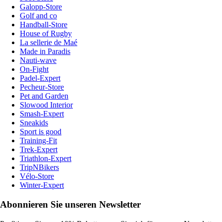
Galopp-Store
Golf and co
Handball-Store
House of Rugby
La sellerie de Maé
Made in Paradis
Nauti-wave
On-Fight
Padel-Expert
Pecheur-Store
Pet and Garden
Slowood Interior
Smash-Expert
Sneakids
Sport is good
Training-Fit
Trek-Expert
Triathlon-Expert
TripNBikers
Vélo-Store
Winter-Expert
Abonnieren Sie unseren Newsletter