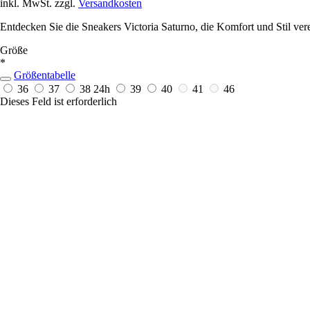
inkl. MwSt. zzgl.
Versandkosten
Entdecken Sie die Sneakers Victoria Saturno, die Komfort und Stil vere
Größe
*
Größentabelle
36
37
38
24h
39
40
41
46
Dieses Feld ist erforderlich