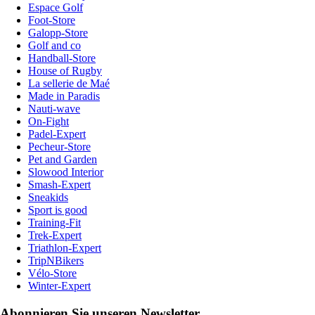
Espace Golf
Foot-Store
Galopp-Store
Golf and co
Handball-Store
House of Rugby
La sellerie de Maé
Made in Paradis
Nauti-wave
On-Fight
Padel-Expert
Pecheur-Store
Pet and Garden
Slowood Interior
Smash-Expert
Sneakids
Sport is good
Training-Fit
Trek-Expert
Triathlon-Expert
TripNBikers
Vélo-Store
Winter-Expert
Abonnieren Sie unseren Newsletter