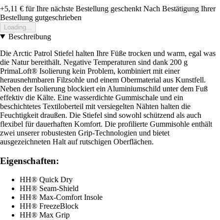
+5,11 €
für Ihre nächste Bestellung geschenkt
Nach Bestätigung Ihrer
Bestellung gutgeschrieben
Loading...
Beschreibung
Die Arctic Patrol Stiefel halten Ihre Füße trocken und warm, egal was
die Natur bereithält. Negative Temperaturen sind dank 200 g
PrimaLoft® Isolierung kein Problem, kombiniert mit einer
herausnehmbaren Filzsohle und einem Obermaterial aus Kunstfell.
Neben der Isolierung blockiert ein Aluminiumschild unter dem Fuß
effektiv die Kälte. Eine wasserdichte Gummischale und ein
beschichtetes Textiloberteil mit versiegelten Nähten halten die
Feuchtigkeit draußen. Die Stiefel sind sowohl schützend als auch
flexibel für dauerhaften Komfort. Die profilierte Gummisohle enthält
zwei unserer robustesten Grip-Technologien und bietet
ausgezeichneten Halt auf rutschigen Oberflächen.
Eigenschaften:
HH® Quick Dry
HH® Seam-Shield
HH® Max-Comfort Insole
HH® FreezeBlock
HH® Max Grip