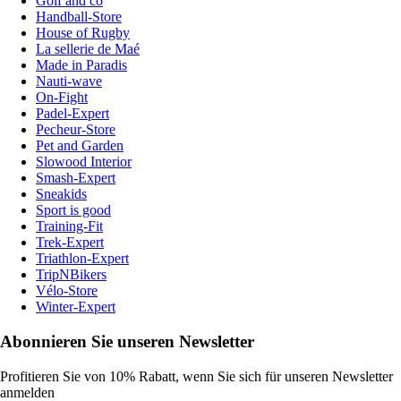
Golf and co
Handball-Store
House of Rugby
La sellerie de Maé
Made in Paradis
Nauti-wave
On-Fight
Padel-Expert
Pecheur-Store
Pet and Garden
Slowood Interior
Smash-Expert
Sneakids
Sport is good
Training-Fit
Trek-Expert
Triathlon-Expert
TripNBikers
Vélo-Store
Winter-Expert
Abonnieren Sie unseren Newsletter
Profitieren Sie von 10% Rabatt, wenn Sie sich für unseren Newsletter
anmelden