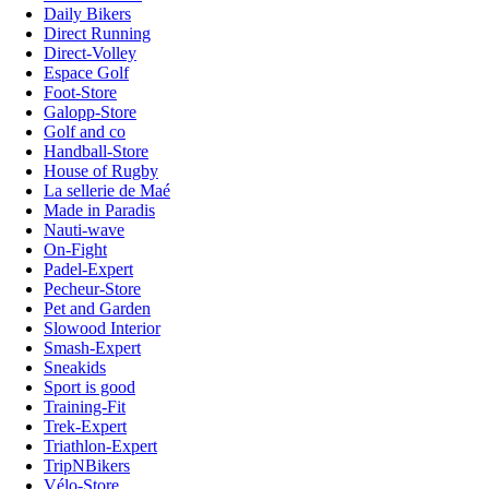
Daily Bikers
Direct Running
Direct-Volley
Espace Golf
Foot-Store
Galopp-Store
Golf and co
Handball-Store
House of Rugby
La sellerie de Maé
Made in Paradis
Nauti-wave
On-Fight
Padel-Expert
Pecheur-Store
Pet and Garden
Slowood Interior
Smash-Expert
Sneakids
Sport is good
Training-Fit
Trek-Expert
Triathlon-Expert
TripNBikers
Vélo-Store