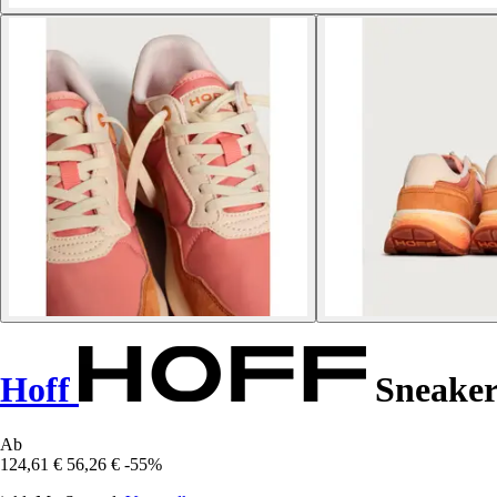
Hoff
Sneakers
Ab
124,61 €
56,26 €
-55%