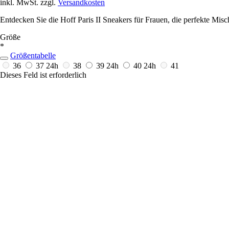
inkl. MwSt. zzgl.
Versandkosten
Entdecken Sie die Hoff Paris II Sneakers für Frauen, die perfekte M
Größe
*
Größentabelle
36
37
24h
38
39
24h
40
24h
41
Dieses Feld ist erforderlich