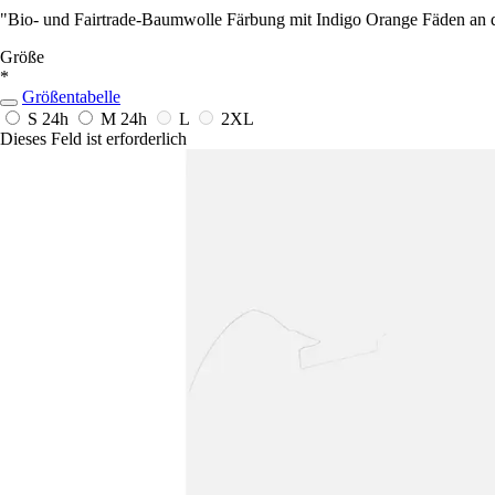
"Bio- und Fairtrade-Baumwolle Färbung mit Indigo Orange Fäden an d
Größe
*
Größentabelle
S
24h
M
24h
L
2XL
Dieses Feld ist erforderlich