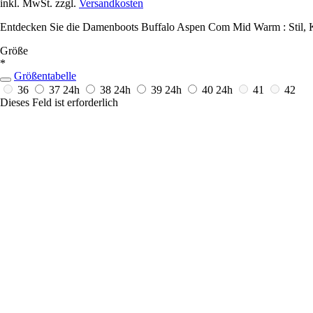
inkl. MwSt. zzgl.
Versandkosten
Entdecken Sie die Damenboots Buffalo Aspen Com Mid Warm : Stil, Ko
Größe
*
Größentabelle
36
37
24h
38
24h
39
24h
40
24h
41
42
Dieses Feld ist erforderlich