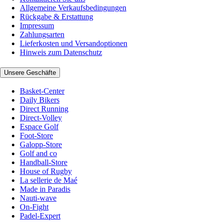
Allgemeine Verkaufsbedingungen
Rückgabe & Erstattung
Impressum
Zahlungsarten
Lieferkosten und Versandoptionen
Hinweis zum Datenschutz
Unsere Geschäfte
Basket-Center
Daily Bikers
Direct Running
Direct-Volley
Espace Golf
Foot-Store
Galopp-Store
Golf and co
Handball-Store
House of Rugby
La sellerie de Maé
Made in Paradis
Nauti-wave
On-Fight
Padel-Expert