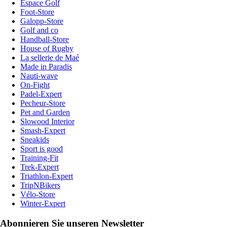
Espace Golf
Foot-Store
Galopp-Store
Golf and co
Handball-Store
House of Rugby
La sellerie de Maé
Made in Paradis
Nauti-wave
On-Fight
Padel-Expert
Pecheur-Store
Pet and Garden
Slowood Interior
Smash-Expert
Sneakids
Sport is good
Training-Fit
Trek-Expert
Triathlon-Expert
TripNBikers
Vélo-Store
Winter-Expert
Abonnieren Sie unseren Newsletter