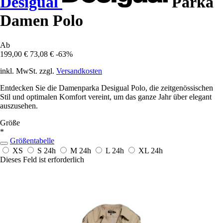
Desigual
Parka
Damen Polo
Ab
199,00 €
73,08 €
-63%
inkl. MwSt. zzgl.
Versandkosten
Entdecken Sie die Damenparka Desigual Polo, die zeitgenössischen
Stil und optimalen Komfort vereint, um das ganze Jahr über elegant
auszusehen.
Größe
*
Größentabelle
XS
S
24h
M
24h
L
24h
XL
24h
Dieses Feld ist erforderlich