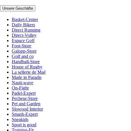
Unsere Geschäfte
Basket-Center
Daily Bikers
Direct Running
Direct-Volley
Espace Golf
Foot-Store
Galopp-Store
Golf and co
Handball-Store
House of Rugby
La sellerie de Maé
Made in Paradis
Nauti-wave
On-Fight
Padel-Expert
Pecheur-Store
Pet and Garden
Slowood Interior
Smash-Expert
Sneakids
Sport is good
Training-Fit