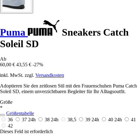
Puma
Sneakers Catch
Soleil SD
Ab
60,00 €
43,55 €
-27%
inkl. MwSt. zzgl.
Versandkosten
Adoptieren Sie den zeitlosen Stil mit den Frauenschuhen Puma Catch
Soleil SD, einem unverzichtbaren Begleiter für Ihr Alltagsoutfit.
Größe
*
Größentabelle
36
37
24h
38
24h
38,5
39
24h
40
24h
41
42
Dieses Feld ist erforderlich