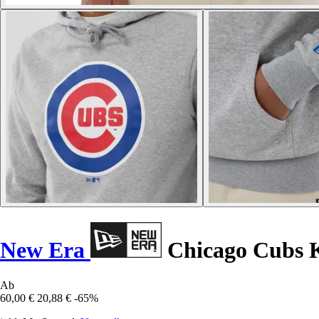
New Era
Chicago Cubs 
Ab
60,00 €
20,88 €
-65%