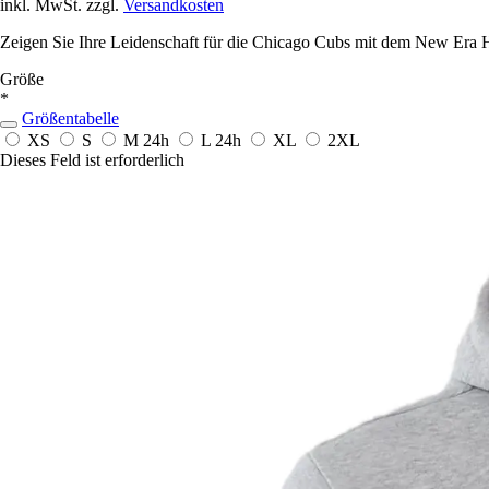
inkl. MwSt. zzgl.
Versandkosten
Zeigen Sie Ihre Leidenschaft für die Chicago Cubs mit dem New Era Ho
Größe
*
Größentabelle
XS
S
M
24h
L
24h
XL
2XL
Dieses Feld ist erforderlich