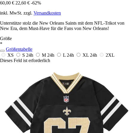
60,00 €
22,60 €
-62%
inkl. MwSt. zzgl.
Versandkosten
Unterstütze stolz die New Orleans Saints mit dem NFL-Trikot von
New Era, dem Must-Have für die Fans von New Orleans!
Größe
*
Größentabelle
XS
S
24h
M
24h
L
24h
XL
24h
2XL
Dieses Feld ist erforderlich