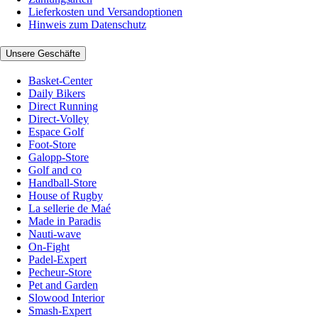
Lieferkosten und Versandoptionen
Hinweis zum Datenschutz
Unsere Geschäfte
Basket-Center
Daily Bikers
Direct Running
Direct-Volley
Espace Golf
Foot-Store
Galopp-Store
Golf and co
Handball-Store
House of Rugby
La sellerie de Maé
Made in Paradis
Nauti-wave
On-Fight
Padel-Expert
Pecheur-Store
Pet and Garden
Slowood Interior
Smash-Expert