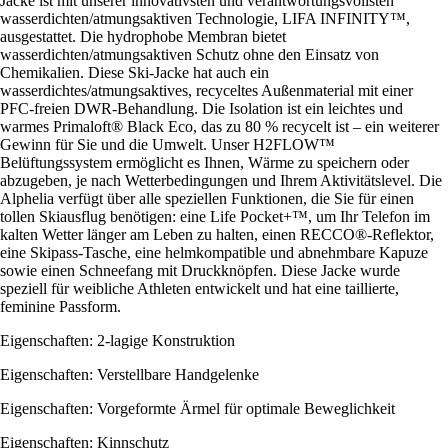
Jacke ist mit unserer innovativsten und verantwortungsvollsten
wasserdichten/atmungsaktiven Technologie, LIFA INFINITY™,
ausgestattet. Die hydrophobe Membran bietet
wasserdichten/atmungsaktiven Schutz ohne den Einsatz von
Chemikalien. Diese Ski-Jacke hat auch ein
wasserdichtes/atmungsaktives, recyceltes Außenmaterial mit einer
PFC-freien DWR-Behandlung. Die Isolation ist ein leichtes und
warmes Primaloft® Black Eco, das zu 80 % recycelt ist – ein weiterer
Gewinn für Sie und die Umwelt. Unser H2FLOW™
Belüftungssystem ermöglicht es Ihnen, Wärme zu speichern oder
abzugeben, je nach Wetterbedingungen und Ihrem Aktivitätslevel. Die
Alphelia verfügt über alle speziellen Funktionen, die Sie für einen
tollen Skiausflug benötigen: eine Life Pocket+™, um Ihr Telefon im
kalten Wetter länger am Leben zu halten, einen RECCO®-Reflektor,
eine Skipass-Tasche, eine helmkompatible und abnehmbare Kapuze
sowie einen Schneefang mit Druckknöpfen. Diese Jacke wurde
speziell für weibliche Athleten entwickelt und hat eine taillierte,
feminine Passform.
Eigenschaften: 2-lagige Konstruktion
Eigenschaften: Verstellbare Handgelenke
Eigenschaften: Vorgeformte Ärmel für optimale Beweglichkeit
Eigenschaften: Kinnschutz