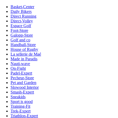
Basket-Center
Daily Bikers
Direct Running
Direct-Volley
Espace Golf
Foot-Store
Galopp-Store
Golf and co
Handball-Store
House of Rugby
La sellerie de Maé
Made in Paradis
Nauti-wave
On-Fight
Padel-Expert
Pecheur-Store
Pet and Garden
Slowood Interior
Smash-Expert
Sneakids
Sport is good
Training-Fit
Trek-Expert
Triathlon-Expert