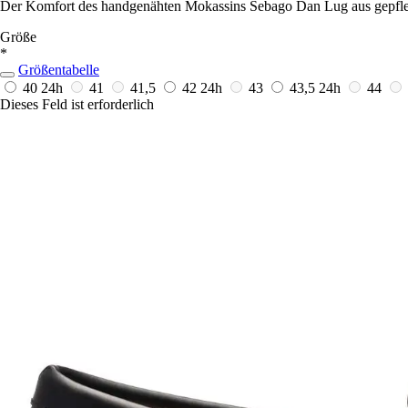
Der Komfort des handgenähten Mokassins Sebago Dan Lug aus gepflegte
Größe
*
Größentabelle
40
24h
41
41,5
42
24h
43
43,5
24h
44
Dieses Feld ist erforderlich