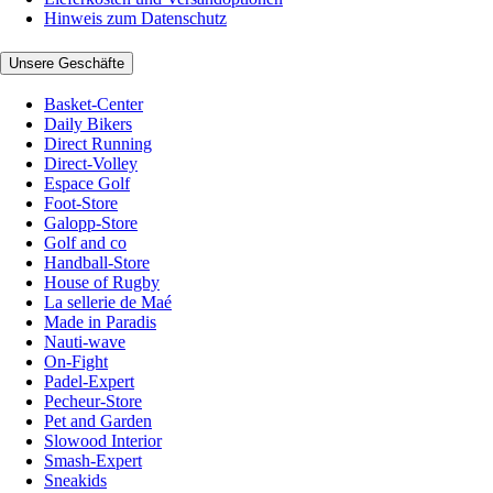
Hinweis zum Datenschutz
Unsere Geschäfte
Basket-Center
Daily Bikers
Direct Running
Direct-Volley
Espace Golf
Foot-Store
Galopp-Store
Golf and co
Handball-Store
House of Rugby
La sellerie de Maé
Made in Paradis
Nauti-wave
On-Fight
Padel-Expert
Pecheur-Store
Pet and Garden
Slowood Interior
Smash-Expert
Sneakids