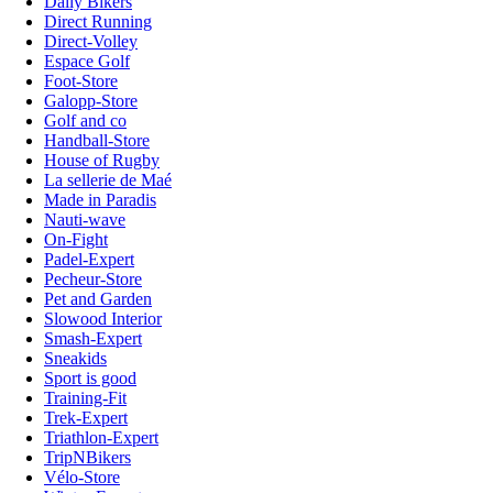
Daily Bikers
Direct Running
Direct-Volley
Espace Golf
Foot-Store
Galopp-Store
Golf and co
Handball-Store
House of Rugby
La sellerie de Maé
Made in Paradis
Nauti-wave
On-Fight
Padel-Expert
Pecheur-Store
Pet and Garden
Slowood Interior
Smash-Expert
Sneakids
Sport is good
Training-Fit
Trek-Expert
Triathlon-Expert
TripNBikers
Vélo-Store