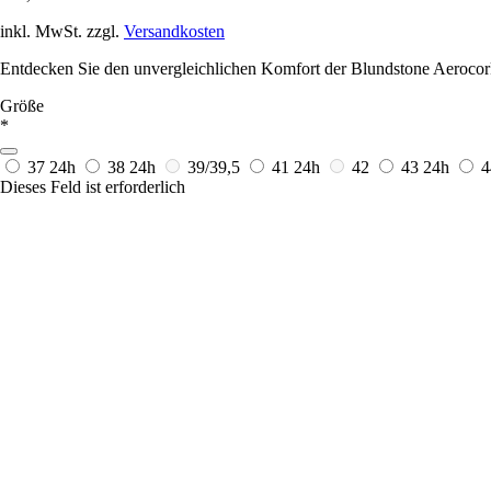
inkl. MwSt. zzgl.
Versandkosten
Entdecken Sie den unvergleichlichen Komfort der Blundstone Aerocork
Größe
*
37
24h
38
24h
39/39,5
41
24h
42
43
24h
Dieses Feld ist erforderlich