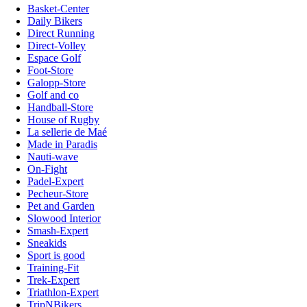
Basket-Center
Daily Bikers
Direct Running
Direct-Volley
Espace Golf
Foot-Store
Galopp-Store
Golf and co
Handball-Store
House of Rugby
La sellerie de Maé
Made in Paradis
Nauti-wave
On-Fight
Padel-Expert
Pecheur-Store
Pet and Garden
Slowood Interior
Smash-Expert
Sneakids
Sport is good
Training-Fit
Trek-Expert
Triathlon-Expert
TripNBikers