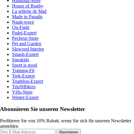
Handball-Store
House of Rugby
La sellerie de Maé
Made in Paradis
Nauti-wave
On-Fight
Padel-Expert
Pecheur-Store
Pet and Garden
Slowood Interior
Smash-Expert
Sneakids
Sport is good
Training-Fit
Trek-Expert
Triathlon-Expert
TripNBikers
Vélo-Store
Winter-Expert
Abonnieren Sie unseren Newsletter
Profitieren Sie von 10% Rabatt, wenn Sie sich für unseren Newsletter
anmelden
Abonnieren