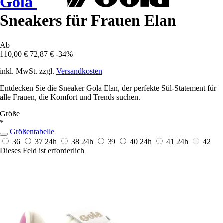
Gola
Sneakers für Frauen Elan
Ab
110,00 €
72,87 €
-34%
inkl. MwSt. zzgl.
Versandkosten
Entdecken Sie die Sneaker Gola Elan, der perfekte Stil-Statement für
alle Frauen, die Komfort und Trends suchen.
Größe
*
Größentabelle
36
37
24h
38
24h
39
40
24h
41
24h
42
Dieses Feld ist erforderlich