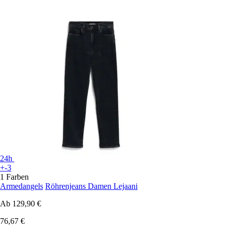
24h
+-3
1 Farben
Armedangels
Röhrenjeans Damen Lejaani
Ab
129,90 €
76,67 €