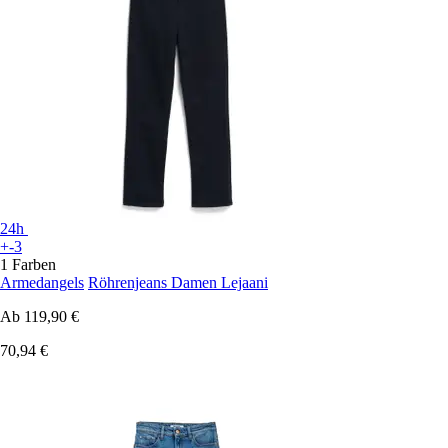
24h
+-3
1 Farben
Armedangels
Röhrenjeans Damen Lejaani
Ab
119,90 €
70,94 €