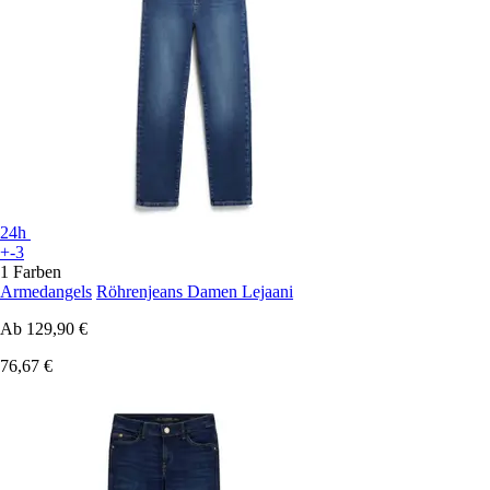
24h
+-3
1 Farben
Armedangels
Röhrenjeans Damen Lejaani
Ab
129,90 €
76,67 €