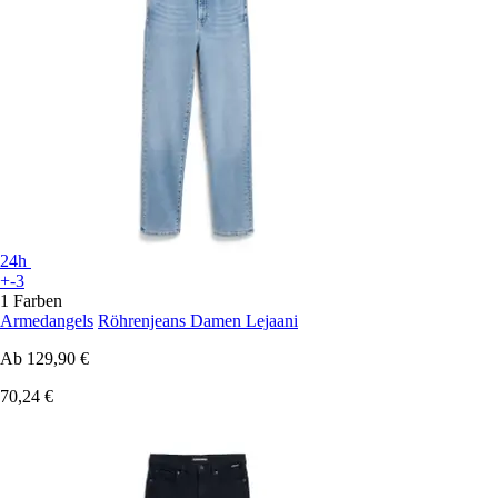
24h
+-3
1 Farben
Armedangels
Röhrenjeans Damen Lejaani
Ab
129,90 €
70,24 €