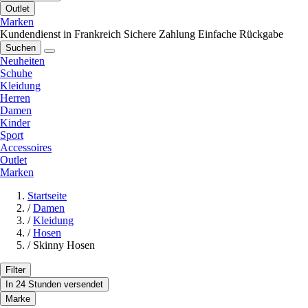
Outlet
Marken
Kundendienst in Frankreich
Sichere Zahlung
Einfache Rückgabe
Suchen
Neuheiten
Schuhe
Kleidung
Herren
Damen
Kinder
Sport
Accessoires
Outlet
Marken
Startseite
/
Damen
/
Kleidung
/
Hosen
/
Skinny Hosen
Filter
In 24 Stunden versendet
Marke